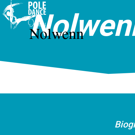
Nolwen
Nolwenn
Biog