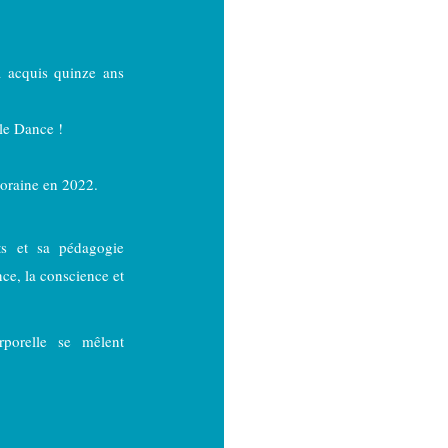
a acquis quinze ans
ole Dance !
poraine en 2022.
nts et sa pédagogie
ance, la conscience et
rporelle se mêlent